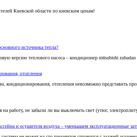
телей Киевской области по киевским ценам!
сновного источника тепла?
овую версию теплового насоса – кондиционер mitsubishi zubadan ещ
рования, отопления
ии, кондиционирования, отопления невозможно представить пров
на работу, не забыли ли вы выключить свет (утюг, электроплиту,
ссейна и осушителя воздуха – уменьшаем эксплуатационные за
истема не может на сто процентов справится с задачей осушения