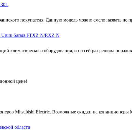
-30L
аинского покупателя. Данную модель можно смело назвать не про
и Ururu Sarara FTXZ-N/RXZ-N
ций климатического оборудования, и на сей раз решила порадова
ционной цене!
ров Mitsubishi Electric. Возможные скидки на кондиционеры Mits
евской области