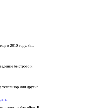
е в 2010 году. За...
едение быстрого и...
 телевизор или другие...
траты
 воздуха в бассейне. В...