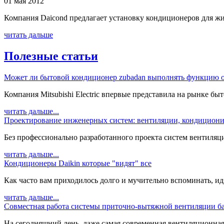
01 мая 2012
Компания Daicond предлагает установку кондиционеров для жи
читать дальше
Полезные статьи
Может ли бытовой кондиционер zubadan выполнять функцию о
Компания Mitsubishi Electric впервые представила на рынке быт
читать дальше...
Проектирование инженерных систем: вентиляции, кондициони
Без профессионально разработанного проекта систем вентиляц
читать дальше...
Кондиционеры Daikin которые "видят" все
Как часто вам приходилось долго и мучительно вспоминать, идя 
читать дальше...
Совместная работа системы приточно-вытяжной вентиляции ба
На сегодняшний день, даже самая современная вентиляционная с