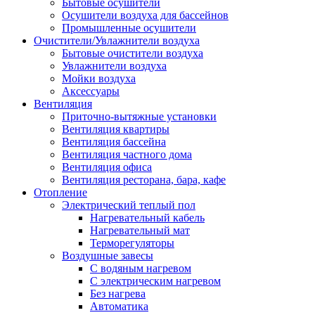
Бытовые осушители
Осушители воздуха для бассейнов
Промышленные осушители
Очистители/Увлажнители воздуха
Бытовые очистители воздуха
Увлажнители воздуха
Мойки воздуха
Аксессуары
Вентиляция
Приточно-вытяжные установки
Вентиляция квартиры
Вентиляция бассейна
Вентиляция частного дома
Вентиляция офиса
Вентиляция ресторана, бара, кафе
Отопление
Электрический теплый пол
Нагревательный кабель
Нагревательный мат
Терморегуляторы
Воздушные завесы
С водяным нагревом
С электрическим нагревом
Без нагрева
Автоматика