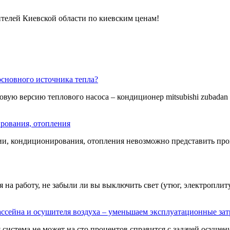
телей Киевской области по киевским ценам!
сновного источника тепла?
овую версию теплового насоса – кондиционер mitsubishi zubadan ещ
рования, отопления
ии, кондиционирования, отопления невозможно представить пров
на работу, не забыли ли вы выключить свет (утюг, электроплиту,
ссейна и осушителя воздуха – уменьшаем эксплуатационные за
истема не может на сто процентов справится с задачей осушения