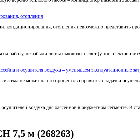
рования, отопления
ии, кондиционирования, отопления невозможно представить пров
на работу, не забыли ли вы выключить свет (утюг, электроплиту,
ссейна и осушителя воздуха – уменьшаем эксплуатационные за
истема не может на сто процентов справится с задачей осушения
 осушителей воздуха для бассейнов в бюджетном сегменте. В ста
7,5 м (268263)