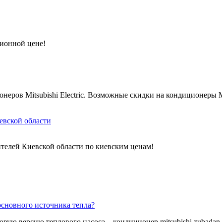
ционной цене!
ров Mitsubishi Electric. Возможные скидки на кондиционеры Mits
евской области
телей Киевской области по киевским ценам!
сновного источника тепла?
овую версию теплового насоса – кондиционер mitsubishi zubadan ещ