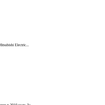
ubishi Electric...
е в 2010 году. За...