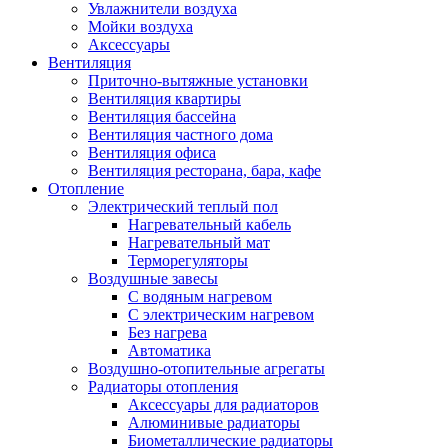
Увлажнители воздуха
Мойки воздуха
Аксессуары
Вентиляция
Приточно-вытяжные установки
Вентиляция квартиры
Вентиляция бассейна
Вентиляция частного дома
Вентиляция офиса
Вентиляция ресторана, бара, кафе
Отопление
Электрический теплый пол
Нагревательный кабель
Нагревательный мат
Терморегуляторы
Воздушные завесы
С водяным нагревом
С электрическим нагревом
Без нагрева
Автоматика
Воздушно-отопительные агрегаты
Радиаторы отопления
Аксессуары для радиаторов
Алюминивые радиаторы
Биометаллические радиаторы