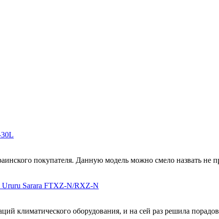
-30L
аинского покупателя. Данную модель можно смело назвать не про
и Ururu Sarara FTXZ-N/RXZ-N
ций климатического оборудования, и на сей раз решила порадова