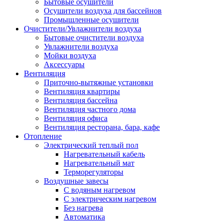
Бытовые осушители
Осушители воздуха для бассейнов
Промышленные осушители
Очистители/Увлажнители воздуха
Бытовые очистители воздуха
Увлажнители воздуха
Мойки воздуха
Аксессуары
Вентиляция
Приточно-вытяжные установки
Вентиляция квартиры
Вентиляция бассейна
Вентиляция частного дома
Вентиляция офиса
Вентиляция ресторана, бара, кафе
Отопление
Электрический теплый пол
Нагревательный кабель
Нагревательный мат
Терморегуляторы
Воздушные завесы
С водяным нагревом
С электрическим нагревом
Без нагрева
Автоматика