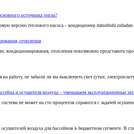
сновного источника тепла?
овую версию теплового насоса – кондиционер mitsubishi zubadan ещ
рования, отопления
ии, кондиционирования, отопления невозможно представить пров
на работу, не забыли ли вы выключить свет (утюг, электроплиту,
ссейна и осушителя воздуха – уменьшаем эксплуатационные за
истема не может на сто процентов справится с задачей осушения
 осушителей воздуха для бассейнов в бюджетном сегменте. В ста