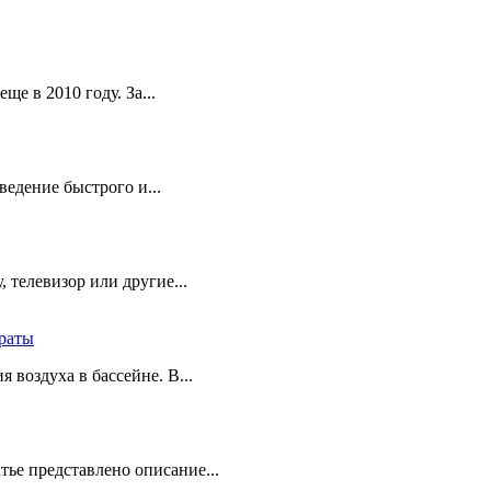
е в 2010 году. За...
едение быстрого и...
 телевизор или другие...
траты
 воздуха в бассейне. В...
тье представлено описание...