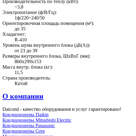
Производительность по теплу (кВт):
~3,8
Электропитание (ф/В/Гц):
1ф/220~240/50
Ориентировочная площадь помещения (м²):
до 35
Хладагент:
R-410
Уровень шума внутреннего блока (дБ(А)):
от 23 до 39
Размеры внутреннего блока, ШхВхГ (мм):
860x299x153
Масса внутр. блока (кг):
11,5
Страна производитель:
Китай
О компании
Daicond - качество оборудования и услуг гарантировано!
Кондиционеры Daikin
Кондиционеры Mitsubishi Electric
Кондиционеры Panasonic
Кондиционеры Gree