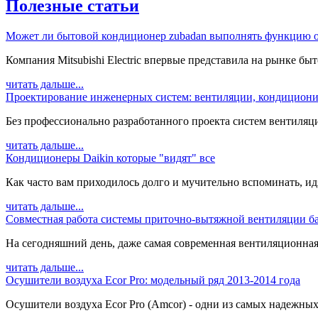
Полезные статьи
Может ли бытовой кондиционер zubadan выполнять функцию о
Компания Mitsubishi Electric впервые представила на рынке быт
читать дальше...
Проектирование инженерных систем: вентиляции, кондициони
Без профессионально разработанного проекта систем вентиляц
читать дальше...
Кондиционеры Daikin которые "видят" все
Как часто вам приходилось долго и мучительно вспоминать, идя 
читать дальше...
Совместная работа системы приточно-вытяжной вентиляции ба
На сегодняшний день, даже самая современная вентиляционная с
читать дальше...
Осушители воздуха Ecor Pro: модельный ряд 2013-2014 года
Осушители воздуха Ecor Pro (Amcor) - одни из самых надежных