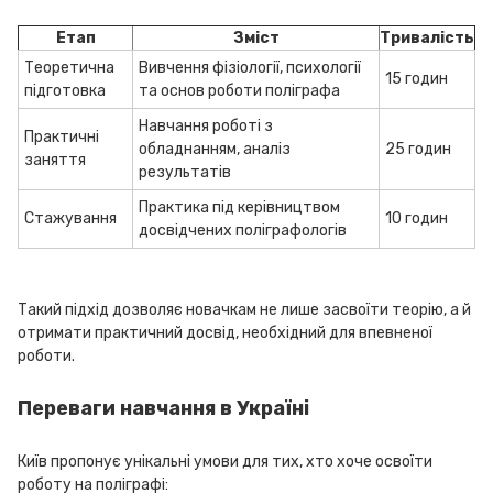
Етап
Зміст
Тривалість
Теоретична
Вивчення фізіології, психології
15 годин
підготовка
та основ роботи поліграфа
Навчання роботі з
Практичні
обладнанням, аналіз
25 годин
заняття
результатів
Практика під керівництвом
Стажування
10 годин
досвідчених поліграфологів
Такий підхід дозволяє новачкам не лише засвоїти теорію, а й
отримати практичний досвід, необхідний для впевненої
роботи.
Переваги навчання в Україні
Київ пропонує унікальні умови для тих, хто хоче освоїти
роботу на поліграфі: