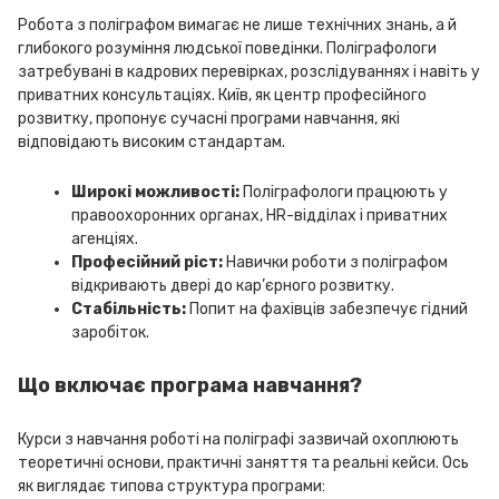
Робота з поліграфом вимагає не лише технічних знань, а й
глибокого розуміння людської поведінки. Поліграфологи
затребувані в кадрових перевірках, розслідуваннях і навіть у
приватних консультаціях. Київ, як центр професійного
розвитку, пропонує сучасні програми навчання, які
відповідають високим стандартам.
Широкі можливості:
Поліграфологи працюють у
правоохоронних органах, HR-відділах і приватних
агенціях.
Професійний ріст:
Навички роботи з поліграфом
відкривають двері до кар’єрного розвитку.
Стабільність:
Попит на фахівців забезпечує гідний
заробіток.
Що включає програма навчання?
Курси з навчання роботі на поліграфі зазвичай охоплюють
теоретичні основи, практичні заняття та реальні кейси. Ось
як виглядає типова структура програми: