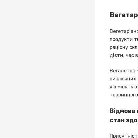
Вегетар
Вегетаріан
продукти т
раціону скл
дієти, час 
Веганство 
виключних 
які місять
тваринного
Відмова 
стан здо
Присутність