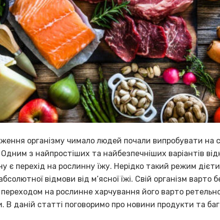
ження організму чимало людей почали випробувати на со
. Одним з найпростіших та найбезпечніших варіантів ві
ну є перехід на рослинну їжу. Нерідко такий режим дієт
бсолютної відмови від м’ясної їжі. Свій організм варто б
 переходом на рослинне харчування його варто ретельн
. В даній статті поговоримо про новини продукти та баг