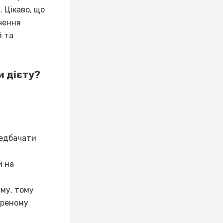
 Цікаво, що
ючення
й та
и дієту?
м
редбачати
и на
зму, тому
ареному