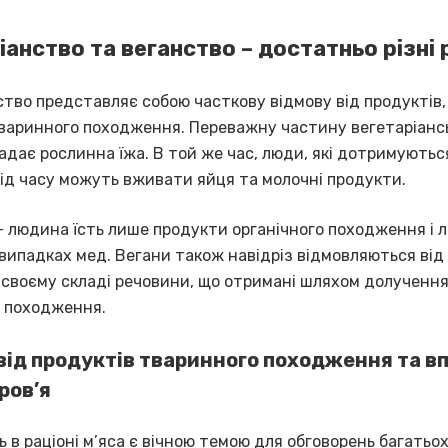
іанство та веганство – достатньо різні 
ство представляє собою часткову відмову від продуктів,
варинного походження. Переважну частину вегетаріанс
адає рослинна їжа. В той же час, люди, які дотримуютьс
від часу можуть вживати яйця та молочні продукти.
– людина їсть лише продукти органічного походження і 
випадках мед. Вегани також навідріз відмовляються від 
 в своєму складі речовини, що отримані шляхом долученн
 походження.
від продуктів тваринного походження та в
ров’я
 в раціоні м’яса є вічною темою для обговорень багатьох 