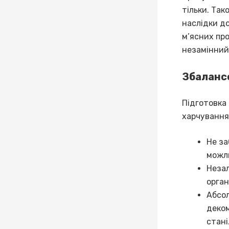
тільки. Так
наслідки до
м’ясних про
незамінний
Збалансо
Підготовка
харчування
Не за
можли
Незал
орган
Абсол
деком
стані