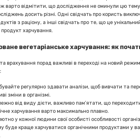
ож варто відмітити, що дослідження не оминули цю тему.
сліджень досить різні. Одні свідчать про користь викл
дуктів з раціону, а інші свідчать про те, що це унікальни
 продукт харчування.
ване вегетаріанське харчування: як почат
 та врахування порад важливі в переході на новий режи
:
бувайте регулярно здавати аналізи, щоб вивчати та пе
ві зміни в організмі.
ежно від виду дієти, важливо пам’ятати, що переходит
ічне харчування варто максимально плавно.
ютно у кожної людини свої особисті особливості органі
у буде краще харчуватися органічними продуктами у в
.