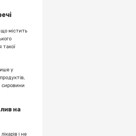
речі
 що містить
ького
я такої
лише у
продуктів,
я сировини
плив на
лікарів і не