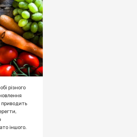
бі різного
дновлення
и приводить
ерегти,
о
ато іншого.