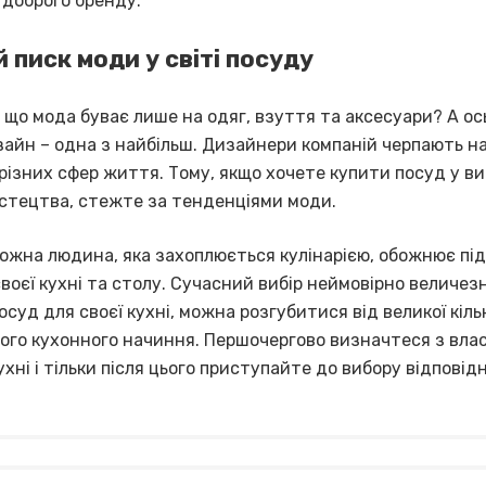
 доброго бренду.
й писк моди у світі посуду
 що мода буває лише на одяг, взуття та аксесуари? А ось 
айн – одна з найбільш. Дизайнери компаній черпають н
різних сфер життя. Тому, якщо хочете купити посуд у ви
стецтва, стежте за тенденціями моди.
ожна людина, яка захоплюється кулінарією, обожнює пі
воєї кухні та столу. Сучасний вибір неймовірно величезн
суд для своєї кухні, можна розгубитися від великої кіль
ого кухонного начиння. Першочергово визначтеся з вла
ухні і тільки після цього приступайте до вибору відповід