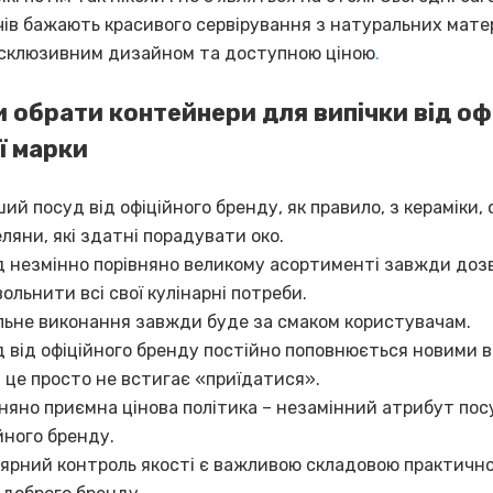
ів бажають красивого сервірування з натуральних матері
склюзивним дизайном та доступною ціною
.
 обрати контейнери для випічки від офі
ї марки
ий посуд від офіційного бренду, як правило, з кераміки, 
ляни, які здатні порадувати око.
 незмінно порівняно великому асортименті завжди доз
ольнити всі свої кулінарні потреби.
льне виконання завжди буде за смаком користувачам.
 від офіційного бренду постійно поповнюється новими 
 це просто не встигає «приїдатися».
няно приємна цінова політика – незамінний атрибут пос
йного бренду.
ярний контроль якості є важливою складовою практично