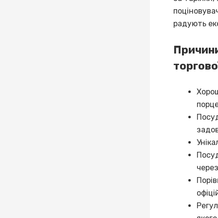
поціновувач
радують ек
Причини
торгово
Хорош
порце
Посуд
задов
Уніка
Посуд
через
Порів
офіці
Регул