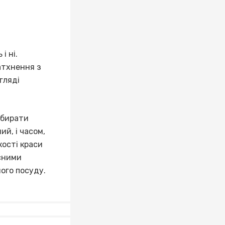
і ні.
атхнення з
гляді
дбирати
ий, і часом,
кості краси
сними
ного посуду.