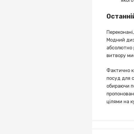
якого
Останні
Переконані,
Модний диз
абсолютно 
витвору ми
Фактично к
посуд для с
обираючи по
пропонован
цілями на к