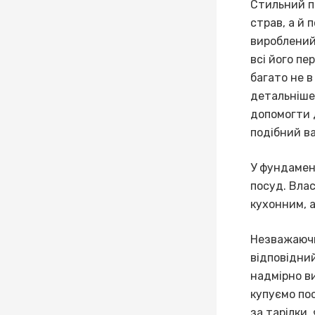
Стильний п
страв, а й 
вироблений
всі його пе
багато не в
детальніше
допомогти
подібний ва
У фундамен
посуд. Влас
кухонним, а
Незважаючи
відповідни
надмірно ви
купуємо по
за тарілки, 