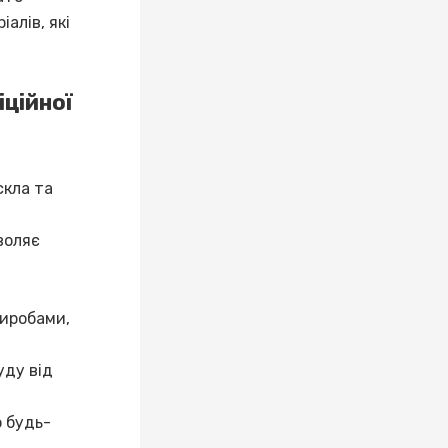
алів, які
ційної
скла та
воляє
виробами,
уду від
 будь-