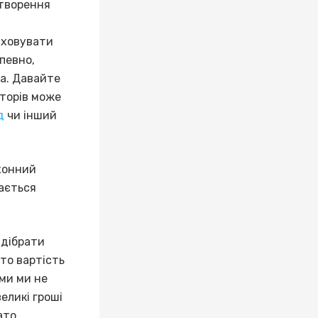
створення
аховувати
певно,
да. Давайте
кторів може
д
чи інший
хонний
вається
ідібрати
то вартість
ими ми не
еликі гроші
гато