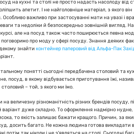
осуд на кухні та столі не просто надасть насолоду від 
поліпшить апетит. І не найголовніше матеріал, з якого він
. Особливо важливо при застосуванні мати на увазі і вр
реваги та недоліки й безпосередньо зовнішній вигляд. На
 курсі, але на посуд також часто поширюється певна мо
 поговоримо про моду у сфері посуду. Знання деяких фа
 декому знайти
контейнер паперовий від Альфа-Пак Захі
ріант.
тальному понятті сьогодні передбачена столовий та ку
не, посуд, в якому відбувається приготування їжі, нази
 столовий – той, з якого ми їмо.
 на величезну різноманітність різних брендів посуду, п
й варіант дуже складно. То оформлення надмірно нудне, 
сока, то якість залишає бажати кращого. Причин, за як
суд, досить багато. Не кожна людина готова викладати в
які потім так ніколи і не з'являться на столі. Сьогодні ба