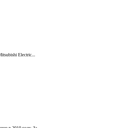
ubishi Electric...
е в 2010 году. За...