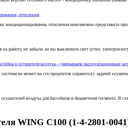
рования, отопления
ии, кондиционирования, отопления невозможно представить пров
на работу, не забыли ли вы выключить свет (утюг, электроплиту,
ссейна и осушителя воздуха – уменьшаем эксплуатационные за
истема не может на сто процентов справится с задачей осушения
 осушителей воздуха для бассейнов в бюджетном сегменте. В ста
теля WING C100 (1-4-2801-0041