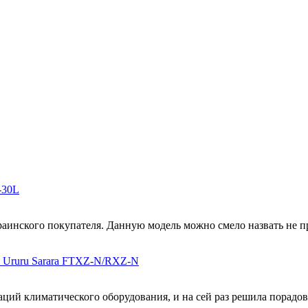
-30L
аинского покупателя. Данную модель можно смело назвать не про
и Ururu Sarara FTXZ-N/RXZ-N
ций климатического оборудования, и на сей раз решила порадова