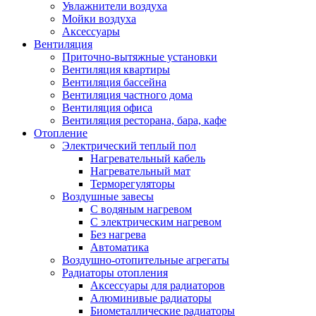
Увлажнители воздуха
Мойки воздуха
Аксессуары
Вентиляция
Приточно-вытяжные установки
Вентиляция квартиры
Вентиляция бассейна
Вентиляция частного дома
Вентиляция офиса
Вентиляция ресторана, бара, кафе
Отопление
Электрический теплый пол
Нагревательный кабель
Нагревательный мат
Терморегуляторы
Воздушные завесы
С водяным нагревом
С электрическим нагревом
Без нагрева
Автоматика
Воздушно-отопительные агрегаты
Радиаторы отопления
Аксессуары для радиаторов
Алюминивые радиаторы
Биометаллические радиаторы