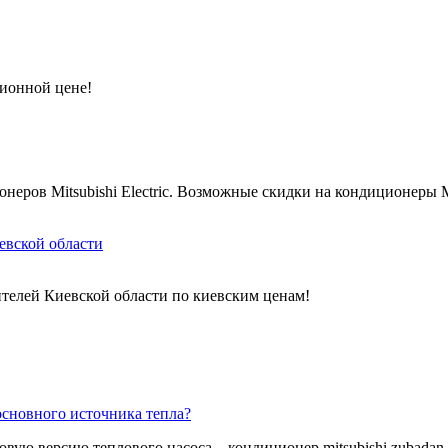
ционной цене!
ров Mitsubishi Electric. Возможные скидки на кондиционеры Mits
евской области
телей Киевской области по киевским ценам!
сновного источника тепла?
овую версию теплового насоса – кондиционер mitsubishi zubadan ещ