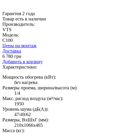
Гарантия 2 года
Товар есть в наличии
Производитель:
VTS
Модель:
C100
Цены на монтаж
Доставка
6 780 грн
Добавить в корзину
Характеристики:
Мощность обогрева (кВт):
без нагрева
Размеры проема, ширина/высота (м):
1/4
Макс. расход воздуха (м³/час):
1950
Уровень шума (дБ(А)):
47/49/62
Размеры, ВxШxГ (мм):
210x1066x465
Масса (кг):