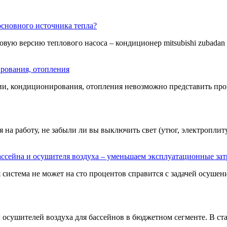
сновного источника тепла?
овую версию теплового насоса – кондиционер mitsubishi zubadan ещ
рования, отопления
ии, кондиционирования, отопления невозможно представить пров
на работу, не забыли ли вы выключить свет (утюг, электроплиту,
ссейна и осушителя воздуха – уменьшаем эксплуатационные за
истема не может на сто процентов справится с задачей осушения
 осушителей воздуха для бассейнов в бюджетном сегменте. В ста