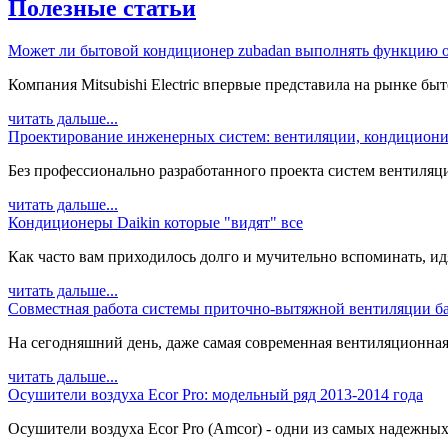
Полезные статьи
Может ли бытовой кондиционер zubadan выполнять функцию о
Компания Mitsubishi Electric впервые представила на рынке быт
читать дальше...
Проектирование инженерных систем: вентиляции, кондициони
Без профессионально разработанного проекта систем вентиляц
читать дальше...
Кондиционеры Daikin которые "видят" все
Как часто вам приходилось долго и мучительно вспоминать, идя 
читать дальше...
Совместная работа системы приточно-вытяжной вентиляции ба
На сегодняшний день, даже самая современная вентиляционная с
читать дальше...
Осушители воздуха Ecor Pro: модельный ряд 2013-2014 года
Осушители воздуха Ecor Pro (Amcor) - одни из самых надежных