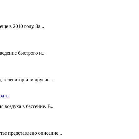
е в 2010 году. За...
едение быстрого и...
 телевизор или другие...
траты
 воздуха в бассейне. В...
тье представлено описание...