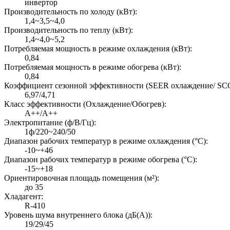
инвертор
Производительность по холоду (кВт):
1,4~3,5~4,0
Производительность по теплу (кВт):
1,4~4,0~5,2
Потребляемая мощность в режиме охлаждения (кВт):
0,84
Потребляемая мощность в режиме обогрева (кВт):
0,84
Коэффициент сезонной эффективности (SEER охлаждение/ SCO
6,97/4,71
Класс эффективности (Охлаждение/Обогрев):
A++/A++
Электропитание (ф/В/Гц):
1ф/220~240/50
Диапазон рабочих температур в режиме охлаждения (°C):
-10~+46
Диапазон рабочих температур в режиме обогрева (°C):
-15~+18
Ориентировочная площадь помещения (м²):
до 35
Хладагент:
R-410
Уровень шума внутреннего блока (дБ(А)):
19/29/45