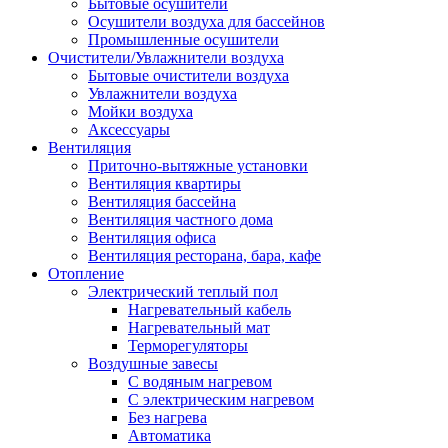
Бытовые осушители
Осушители воздуха для бассейнов
Промышленные осушители
Очистители/Увлажнители воздуха
Бытовые очистители воздуха
Увлажнители воздуха
Мойки воздуха
Аксессуары
Вентиляция
Приточно-вытяжные установки
Вентиляция квартиры
Вентиляция бассейна
Вентиляция частного дома
Вентиляция офиса
Вентиляция ресторана, бара, кафе
Отопление
Электрический теплый пол
Нагревательный кабель
Нагревательный мат
Терморегуляторы
Воздушные завесы
С водяным нагревом
С электрическим нагревом
Без нагрева
Автоматика