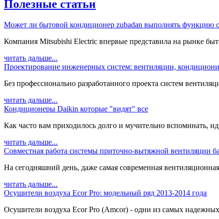
Полезные статьи
Может ли бытовой кондиционер zubadan выполнять функцию о
Компания Mitsubishi Electric впервые представила на рынке быт
читать дальше...
Проектирование инженерных систем: вентиляции, кондициони
Без профессионально разработанного проекта систем вентиляц
читать дальше...
Кондиционеры Daikin которые "видят" все
Как часто вам приходилось долго и мучительно вспоминать, идя 
читать дальше...
Совместная работа системы приточно-вытяжной вентиляции ба
На сегодняшний день, даже самая современная вентиляционная с
читать дальше...
Осушители воздуха Ecor Pro: модельный ряд 2013-2014 года
Осушители воздуха Ecor Pro (Amcor) - одни из самых надежных