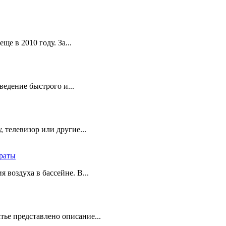
е в 2010 году. За...
едение быстрого и...
 телевизор или другие...
траты
 воздуха в бассейне. В...
тье представлено описание...