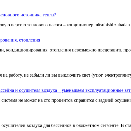
сновного источника тепла?
овую версию теплового насоса – кондиционер mitsubishi zubadan ещ
рования, отопления
ии, кондиционирования, отопления невозможно представить пров
на работу, не забыли ли вы выключить свет (утюг, электроплиту,
ссейна и осушителя воздуха – уменьшаем эксплуатационные за
истема не может на сто процентов справится с задачей осушения
 осушителей воздуха для бассейнов в бюджетном сегменте. В ста