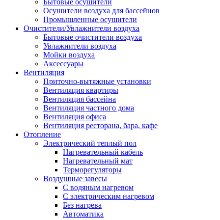
Бытовые осушители
Осушители воздуха для бассейнов
Промышленные осушители
Очистители/Увлажнители воздуха
Бытовые очистители воздуха
Увлажнители воздуха
Мойки воздуха
Аксессуары
Вентиляция
Приточно-вытяжные установки
Вентиляция квартиры
Вентиляция бассейна
Вентиляция частного дома
Вентиляция офиса
Вентиляция ресторана, бара, кафе
Отопление
Электрический теплый пол
Нагревательный кабель
Нагревательный мат
Терморегуляторы
Воздушные завесы
С водяным нагревом
С электрическим нагревом
Без нагрева
Автоматика