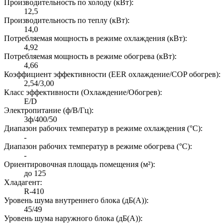
Производительность по холоду (кВт):
12,5
Производительность по теплу (кВт):
14,0
Потребляемая мощность в режиме охлаждения (кВт):
4,92
Потребляемая мощность в режиме обогрева (кВт):
4,66
Коэффициент эффективности (EER охлаждение/COP обогрев):
2,54/3,00
Класс эффективности (Охлаждение/Обогрев):
E/D
Электропитание (ф/В/Гц):
3ф/400/50
Диапазон рабочих температур в режиме охлаждения (°C):
-
Диапазон рабочих температур в режиме обогрева (°C):
-
Ориентировочная площадь помещения (м²):
до 125
Хладагент:
R-410
Уровень шума внутреннего блока (дБ(А)):
45/49
Уровень шума наружного блока (дБ(А)):